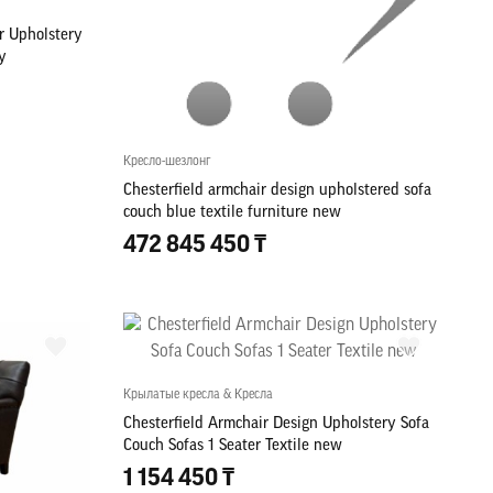
r Upholstery
y
Кресло-шезлонг
Chesterfield armchair design upholstered sofa
couch blue textile furniture new
472 845 450 ₸
Крылатые кресла & Кресла
Chesterfield Armchair Design Upholstery Sofa
Couch Sofas 1 Seater Textile new
1 154 450 ₸