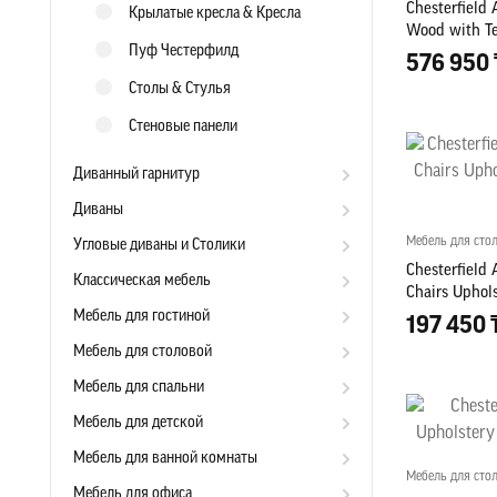
Chesterfield
Крылатые кресла & Кресла
Wood with Te
Пуф Честерфилд
576 950 
Столы & Стулья
Стеновые панели
Диванный гарнитур
Диваны
Мебель для сто
Угловые диваны и Столики
Chesterfield 
Классическая мебель
Chairs Uphol
room
Мебель для гостиной
197 450 
Мебель для столовой
Мебель для спальни
Мебель для детской
Мебель для ванной комнаты
Мебель для сто
Мебель для офиса