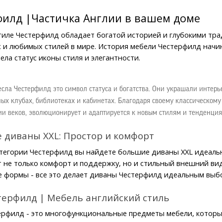
филд |Частичка Англии в вашем доме
тиле Честерфилд обладает богатой историей и глубокими тра
 и любимых стилей в мире. История мебели Честерфилд начинае
ела статус иконы стиля и элегантности.
сла Честерфилд это символ статуса и богатства. Они украшали интерье
ных клубах, библиотеках и кабинетах. Благодаря своему классическому
ии веков, эволюционирует и адаптируется к новым стилям и тенденция
 диваны XXL: Простор и комфорт
тегории Честерфилд вы найдете большие диваны XXL идеаль
 не только комфорт и поддержку, но и стильный внешний вид.
 формы - все это делает диваны Честерфилд идеальным выбор
терфилд | Мебель английский стиль
рфилд - это многофункциональные предметы мебели, которые