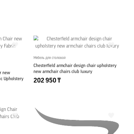
Мебель для столовой
Chesterfield armchair design chair upholstery
new armchair chairs club luxury
ir new
ic Upholstery
202 950 ₸