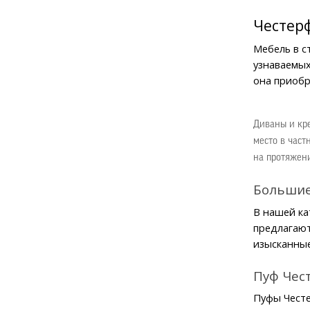
Честер
Мебель в с
узнаваемых
она приобр
Диваны и кре
место в част
на протяжен
Большие
В нашей ка
предлагают
изысканные
Пуф Чес
Пуфы Честе