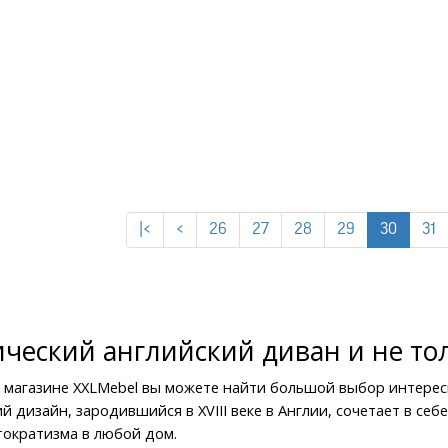
|<
<
26
27
28
29
30
31
ический английский диван и не то
 магазине XXLMebel вы можете найти большой выбор интересн
й дизайн, зародившийся в XVIII веке в Англии, сочетает в себ
тократизма в любой дом.