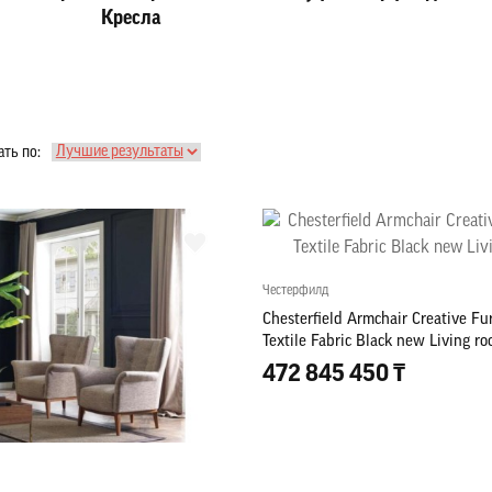
Кресла
ть по:
Честерфилд
Chesterfield Armchair Creative Fu
Textile Fabric Black new Living r
472 845 450 ₸