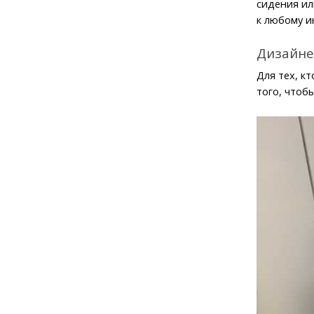
сидения ил
к любому и
Дизайне
Для тех, к
того, чтоб