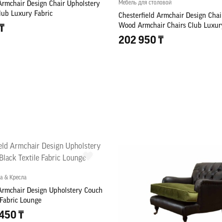
Мебель для столовой
Armchair Design Chair Upholstery
lub Luxury Fabric
Chesterfield Armchair Design Chai
Wood Armchair Chairs Club Luxur
₸
202 950 ₸
а & Кресла
 Armchair Design Upholstery Couch
 Fabric Lounge
450 ₸