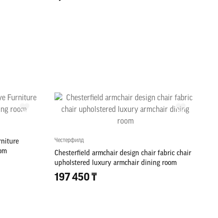
Честерфилд
rniture
oom
Chesterfield armchair design chair fabric chair
upholstered luxury armchair dining room
197 450 ₸