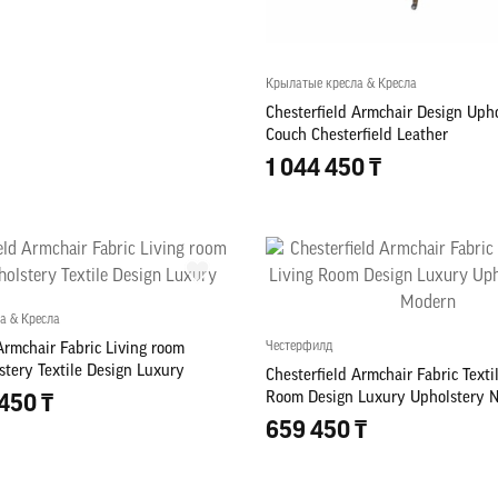
Крылатые кресла & Кресла
Chesterfield Armchair Design Upho
Couch Chesterfield Leather
1 044 450 ₸
а & Кресла
Честерфилд
Armchair Fabric Living room
stery Textile Design Luxury
Chesterfield Armchair Fabric Texti
Room Design Luxury Upholstery
450 ₸
659 450 ₸