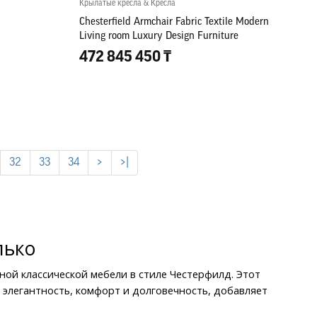
Крылатые кресла & Кресла
Chesterfield Armchair Fabric Textile Modern
Living room Luxury Design Furniture
472 845 450 ₸
32
33
34
>
>|
лько
ой классической мебели в стиле Честерфилд. Этот 
е элегантность, комфорт и долговечность, добавляет 