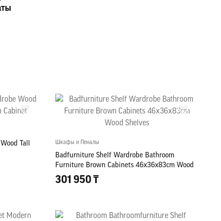
аты
Шкафы и Пеналы
 Wood Tall
Badfurniture Shelf Wardrobe Bathroom
Furniture Brown Cabinets 46x36x83cm Wood
Shelves
301 950 ₸