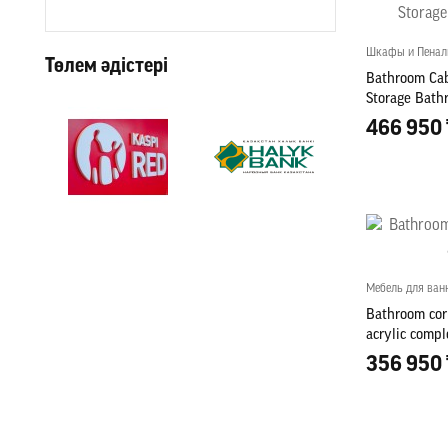
Шкафы и Пена
Төлем әдістері
Bathroom Cab
Storage Bat
466 950 
Мебель для ван
Bathroom cor
acrylic compl
356 950 