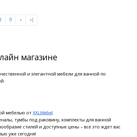
8
9
>
>|
лайн магазине 
ественной и элегантной мебели для ванной по 
й.
ой мебелью от 
XXLMebel
.
налы, тумбы под раковину, комплекты для ванной 
ообразие стилей и доступные цены – все это ждет вас 
ью уже сегодня!