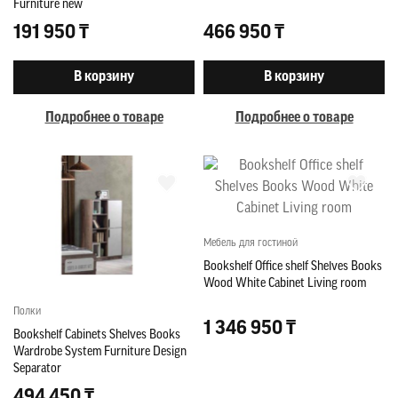
Furniture new
191 950 ₸
466 950 ₸
В корзину
В корзину
Подробнее о товаре
Подробнее о товаре
Мебель для гостиной
Bookshelf Office shelf Shelves Books
Wood White Cabinet Living room
Полки
1 346 950 ₸
Bookshelf Cabinets Shelves Books
Wardrobe System Furniture Design
Separator
494 450 ₸