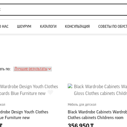
О НАС
ШОУРУМ
КАТАЛОГИ
КОНСУЛЬТАЦИЯ
СОВЕТЫ ПО ОБУС
ть по:
ской
Мебель для детской
robe Design Youth Clothes
Black Wardrobe Cabinets Wardrob
ue Furniture new
Clothes cabinets Childrens room
₸
356 950 ₸