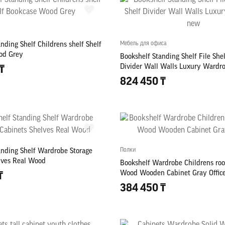
Мебель для офиса
nding Shelf Childrens shelf Shelf
od Grey
Bookshelf Standing Shelf File Shel
Divider Wall Walls Luxury Wardr
₸
824 450 ₸
Полки
anding Shelf Wardrobe Storage
lves Real Wood
Bookshelf Wardrobe Childrens ro
Wood Wooden Cabinet Gray Offic
₸
384 450 ₸