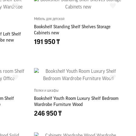
Мебель для детской
Bookshelf Standing Shelf Shelves Storage
Cabinets new
f Loft Shelf
obe new
191 950 ₸
Полки и шкафы
om Shelf
Bookshelf Youth Room Luxury Shelf Bedroom
e
Wardrobe Furniture Wood
246 950 ₸