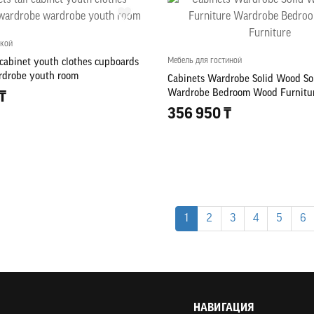
ской
Мебель для гостиной
 cabinet youth clothes cupboards
rdrobe youth room
Cabinets Wardrobe Solid Wood Sol
Wardrobe Bedroom Wood Furnitu
₸
356 950 ₸
1
2
3
4
5
6
НАВИГАЦИЯ