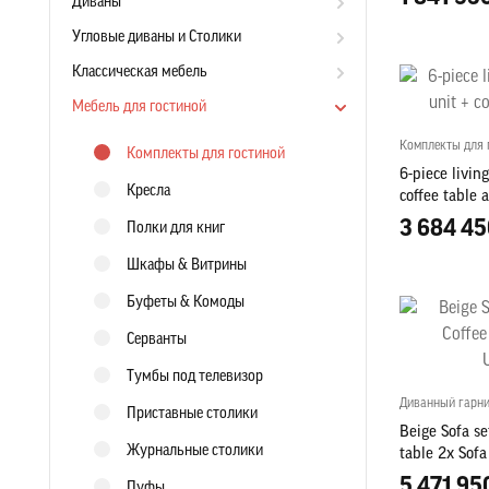
Диваны
Угловые диваны и Столики
Классическая мебель
Мебель для гостиной
Комплекты для 
Комплекты для гостиной
6-piece livin
Кресла
coffee table 
3 684 45
Полки для книг
Шкафы & Витрины
Буфеты & Комоды
Серванты
Тумбы под телевизор
Диванный гарн
Приставные столики
Beige Sofa s
Журнальные столики
table 2x Sofa
furniture
5 471 95
Пуфы