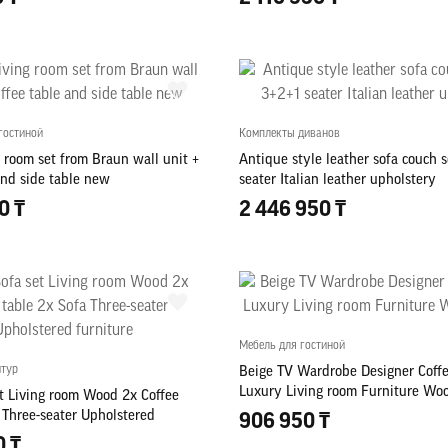
гостиной
Комплекты диванов
g room set from Braun wall unit +
Antique style leather sofa couch 
and side table new
seater Italian leather upholstery
0 ₸
2 446 950 ₸
Мебель для гостиной
итур
Beige TV Wardrobe Designer Coffe
Luxury Living room Furniture Woo
et Living room Wood 2x Coffee
 Three-seater Upholstered
906 950 ₸
0 ₸