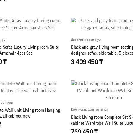
итур
Диванный гарнитур
e Sofas Luxury Living room Suite
Black and gray living room seating
 Armchair 4pcs Set
designer sofas, side table, 5 piece
0 ₸
3 409 450 ₸
гостиной
Комплекты для гостиной
te Wall unit Living room Hanging
 wall cabinet new
Black Living room Complete Set S
cabinet Wardrobe Wall Suite Luxu
₸
769 450 ₸