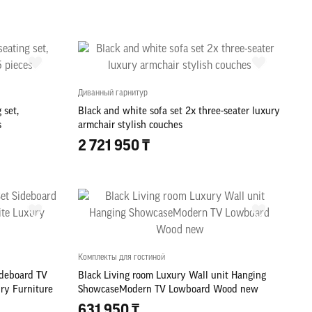
Диванный гарнитур
 set,
Black and white sofa set 2x three-seater luxury
s
armchair stylish couches
2 721 950 ₸
Комплекты для гостиной
ideboard TV
Black Living room Luxury Wall unit Hanging
ry Furniture
ShowcaseModern TV Lowboard Wood new
631 950 ₸