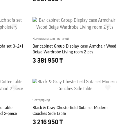
Комплекты для гостиной
sofa set 3+2+1
Bar cabinet Group Display case Armchair Wood
Beige Wardrobe Living room 2 pcs
3 381 950 ₸
Честерфилд
e table
Black & Gray Chesterfield Sofa set Modern
d 2-piece
Couches Side table
3 216 950 ₸