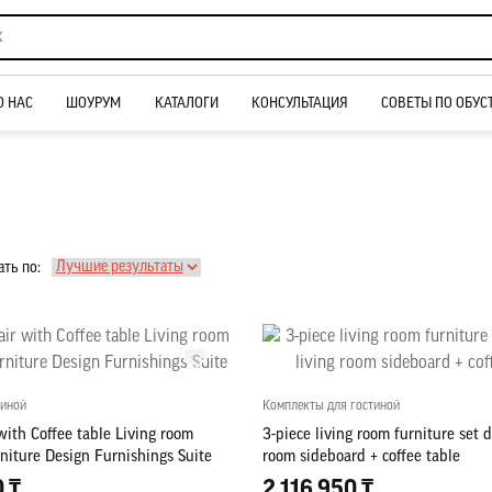
О НАС
ШОУРУМ
КАТАЛОГИ
КОНСУЛЬТАЦИЯ
СОВЕТЫ ПО ОБУС
ть по:
тиной
Комплекты для гостиной
ith Coffee table Living room
3-piece living room furniture set d
niture Design Furnishings Suite
room sideboard + coffee table
0 ₸
2 116 950 ₸