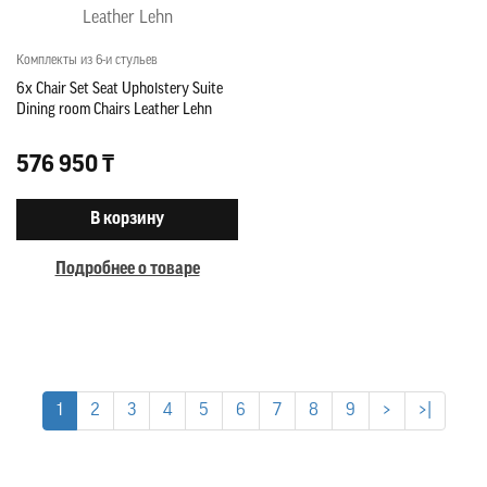
Комплекты из 6-и стульев
6x Chair Set Seat Upholstery Suite
Dining room Chairs Leather Lehn
576 950 ₸
В корзину
Подробнее о товаре
1
2
3
4
5
6
7
8
9
>
>|