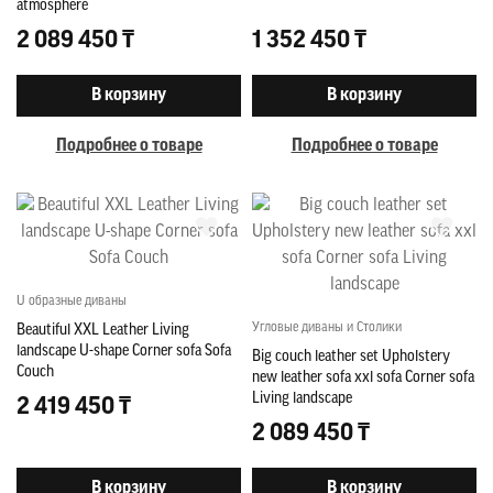
atmosphere
2 089 450 ₸
1 352 450 ₸
В корзину
В корзину
Подробнее о товаре
Подробнее о товаре
U образные диваны
Угловые диваны и Столики
Beautiful XXL Leather Living
landscape U-shape Corner sofa Sofa
Big couch leather set Upholstery
Couch
new leather sofa xxl sofa Corner sofa
Living landscape
2 419 450 ₸
2 089 450 ₸
В корзину
В корзину