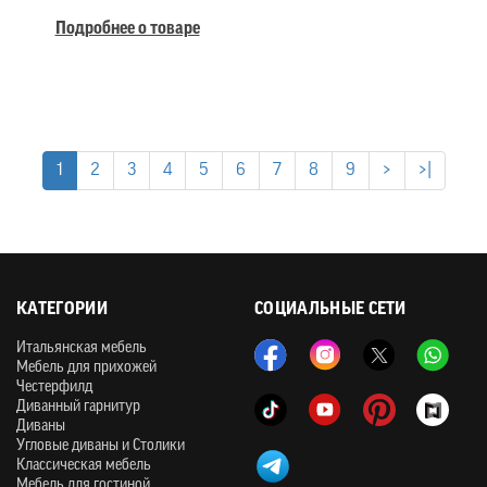
Подробнее о товаре
1
2
3
4
5
6
7
8
9
>
>|
КАТЕГОРИИ
СОЦИАЛЬНЫЕ СЕТИ
Итальянская мебель
Мебель для прихожей
Честерфилд
Диванный гарнитур
Диваны
Угловые диваны и Столики
Классическая мебель
Мебель для гостиной