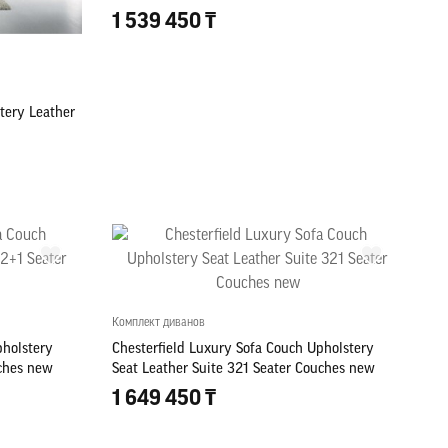
Seater
1 539 450 ₸
tery Leather
Комплект диванов
pholstery
Chesterfield Luxury Sofa Couch Upholstery
uches new
Seat Leather Suite 321 Seater Couches new
1 649 450 ₸