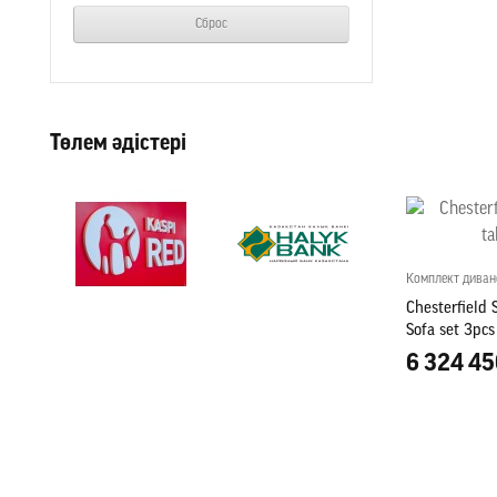
Сброс
Төлем әдістері
Комплект диван
Chesterfield 
Sofa set 3pcs
6 324 45