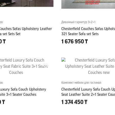
ов
Диванный гарнитур 3+2+1
Couches Sofas Upholstery Leather
Chesterfield Couches Sofas Uphols
a set Sets Set
321 Seater Sofa set Sets
0 ₸
1 676 950 ₸
ов
Комплект мебели для гостиной
 Luxury Sofa Couch Upholstery
Chesterfield Luxury Sofa Couch U
uite 3+1 Seater Couches
Seat Leather Suite 2+1 Seater Co
0 ₸
1 374 450 ₸