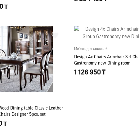
0 ₸
Мебель для столовой
Design 4x Chairs Armchair Set Ch
Gastronomy new Dining room
1 126 950 ₸
ood Dining table Classic Leather
Chairs Designer 5pcs. set
0 ₸