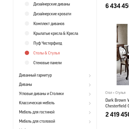
Дизайнерские диваны
6 434 45
Дизайнерские кровати
Комплект диванов
Крылатые кресла & Кресла
Пуф Честерфилд
Столы & Стулья
Стеновые панели
Диванный гарнитур
Диваны
Стол + Стулья
Угловые диваны и Столики
Dark Brown W
Классическая мебель
Chesterfield 
Мебель для гостиной
2 419 45
Мебель для столовой