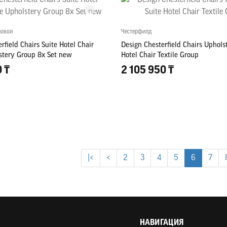
ловой
Честерфилд
rfield Chairs Suite Hotel Chair
Design Chesterfield Chairs Uphols
lstery Group 8x Set new
Hotel Chair Textile Group
0 ₸
2 105 950 ₸
|<
<
2
3
4
5
6
7
НАВИГАЦИЯ