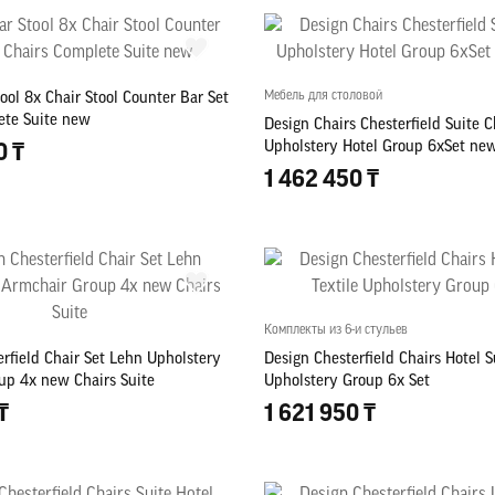
Мебель для столовой
ool 8x Chair Stool Counter Bar Set
ete Suite new
Design Chairs Chesterfield Suite C
Upholstery Hotel Group 6xSet new
0 ₸
1 462 450 ₸
Комплекты из 6-и стульев
rfield Chair Set Lehn Upholstery
Design Chesterfield Chairs Hotel S
up 4x new Chairs Suite
Upholstery Group 6x Set
₸
1 621 950 ₸