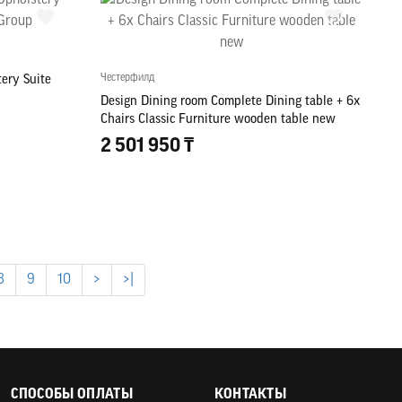
Честерфилд
tery Suite
Design Dining room Complete Dining table + 6x
Chairs Classic Furniture wooden table new
2 501 950 ₸
8
9
10
>
>|
СПОСОБЫ ОПЛАТЫ
КОНТАКТЫ