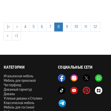
|<
<
4
5
6
7
8
9
10
11
12
>
>|
КАТЕГОРИИ
СОЦИАЛЬНЫЕ СЕТИ
Итальянская мебель
Мебель для прихожей
Честерфилд
Диванный гарнитур
Диваны
Угловые диваны и Столики
Классическая мебель
Мебель для гостиной