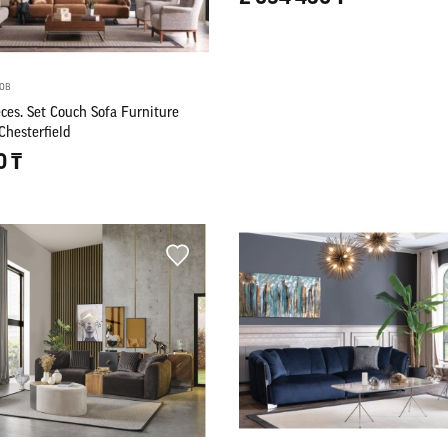
ов
eces. Set Couch Sofa Furniture
Chesterfield
0 ₸