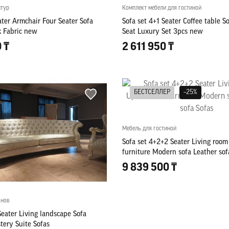
итур
Комплект мебели для гостиной
ater Armchair Four Seater Sofa
Sofa set 4+1 Seater Coffee table S
 Fabric new
Seat Luxury Set 3pcs new
 ₸
2 611 950 ₸
БЕСТСЕЛЛЕР
–25%
Мебель для гостиной
Sofa set 4+2+2 Seater Living room
furniture Modern sofa Leather sof
9 839 500 ₸
анов
Seater Living landscape Sofa
tery Suite Sofas