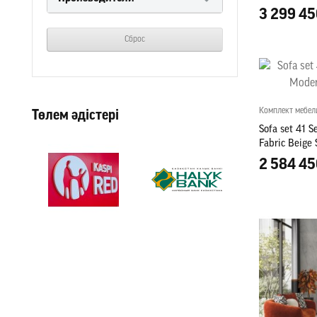
3 299 45
Сброс
Комплект мебел
Төлем әдістері
Sofa set 41 S
Fabric Beige 
2 584 45