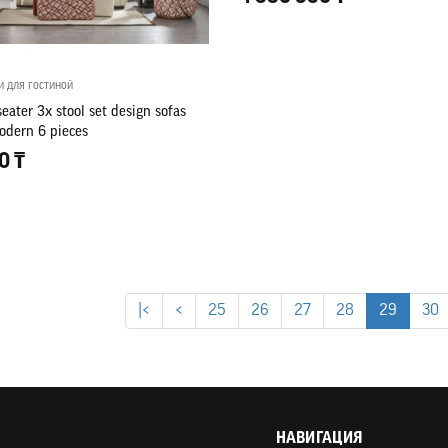
и для гостиной
seater 3x stool set design sofas
odern 6 pieces
0 ₸
|<
<
25
26
27
28
29
30
НАВИГАЦИЯ