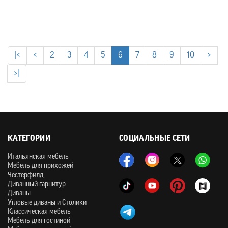
|<
<
2
3
4
5
6
7
8
9
10
>
>|
КАТЕГОРИИ
СОЦИАЛЬНЫЕ СЕТИ
Итальянская мебель
Мебель для прихожей
Честерфилд
Диванный гарнитур
Диваны
Угловые диваны и Столики
Классическая мебель
Мебель для гостиной