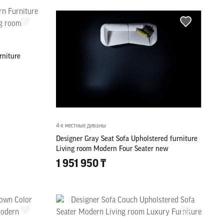
rniture
4-х местные диваны
Designer Gray Seat Sofa Upholstered furniture
Living room Modern Four Seater new
1 951 950 ₸