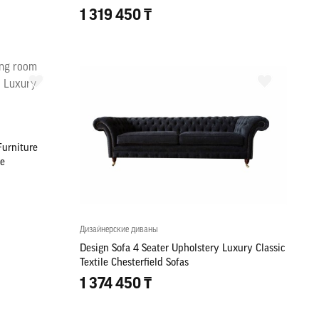
1 319 450 ₸
Furniture
re
Дизайнерские диваны
Design Sofa 4 Seater Upholstery Luxury Classic
Textile Chesterfield Sofas
1 374 450 ₸