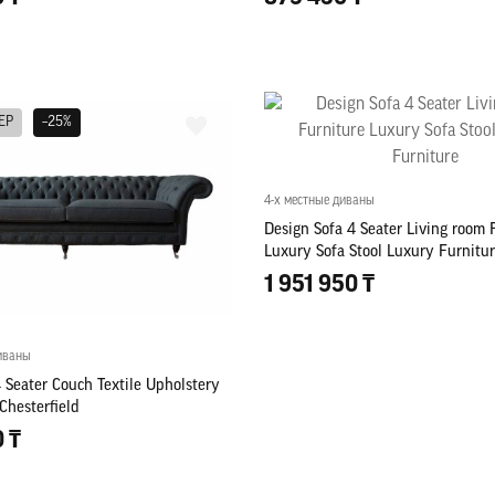
ЕР
–25%
4-х местные диваны
Design Sofa 4 Seater Living room 
Luxury Sofa Stool Luxury Furnitu
1 951 950 ₸
иваны
 Seater Couch Textile Upholstery
 Chesterfield
0 ₸