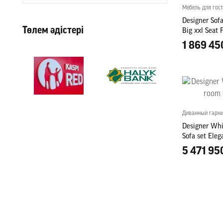
Мебель для гос
Designer Sofa
Төлем әдістері
Big xxl Seat
1 869 45
Диванный гарн
Designer Whi
Sofa set Eleg
5 471 95