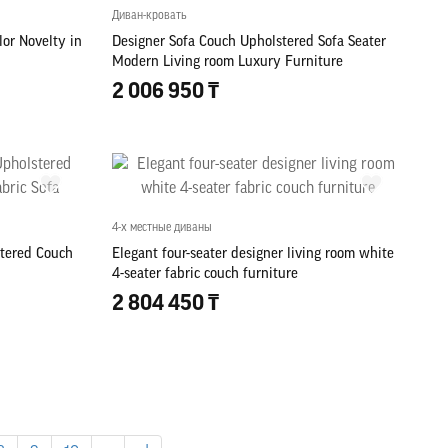
Диван-кровать
lor Novelty in
Designer Sofa Couch Upholstered Sofa Seater
Modern Living room Luxury Furniture
2 006 950 ₸
4-х местные диваны
stered Couch
Elegant four-seater designer living room white
4-seater fabric couch furniture
2 804 450 ₸