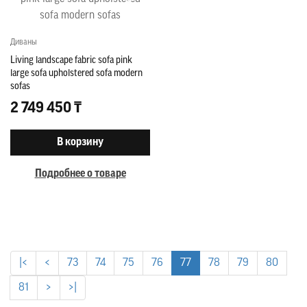
Диваны
Living landscape fabric sofa pink
large sofa upholstered sofa modern
sofas
2 749 450 ₸
В корзину
Подробнее о товаре
|<
<
73
74
75
76
77
78
79
80
81
>
>|