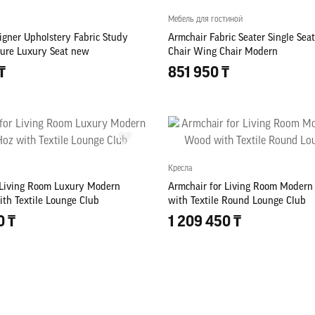
Мебель для гостиной
igner Upholstery Fabric Study
Armchair Fabric Seater Single Sea
iture Luxury Seat new
Chair Wing Chair Modern
₸
851 950 ₸
Кресла
 Living Room Luxury Modern
Armchair for Living Room Moder
ith Textile Lounge Club
with Textile Round Lounge Club
0 ₸
1 209 450 ₸