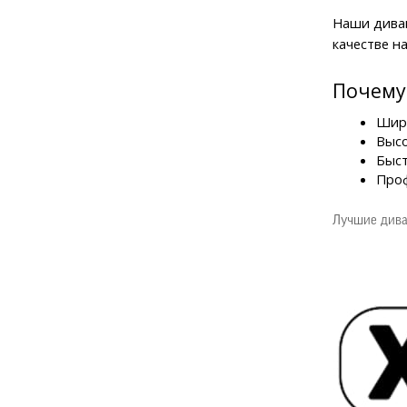
Наши диван
качестве н
Почему
Широ
Высо
Быст
Проф
Лучшие дива