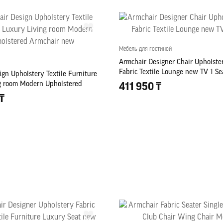
Мебель для гостиной
Armchair Designer Chair Upholste
Fabric Textile Lounge new TV 1 Se
gn Upholstery Textile Furniture
g room Modern Upholstered
411 950 ₸
w
₸