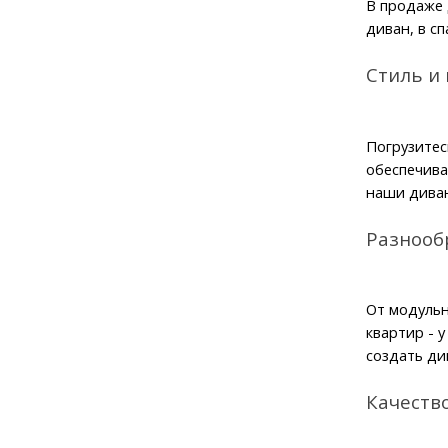
В продаже 
диван, в с
Стиль и
Погрузитес
обеспечива
наши дива
Разнооб
От модульн
квартир - 
создать ди
Качеств