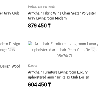
Мебель для гостиной
ter Gray Club
Armchair Fabric Wing Chair Seater Polyester
Gray Living room Modern
879 450 ₸
Кресла
n Design Wood
Armchair Furniture Living room Luxury
upholstered armchair Relax Club Design
98x74x71
604 450 ₸