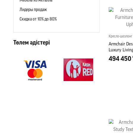
Мебель из металла
Лидеры продаж
Скидка от 10% до 80%
Кресло-шезлонг
Төлем әдістері
Armchair Desi
Luxury Livin
Armchair ne
494 450 