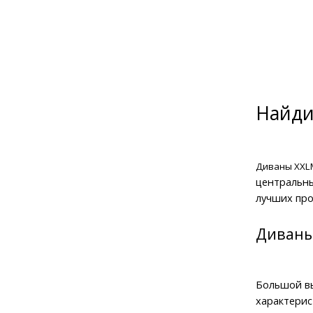
Найди
Диваны XXLM
центральны
лучших про
Диваны 
Большой вы
характерис