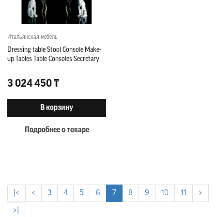
Итальянская мебель
Dressing table Stool Console Make-
up Tables Table Consoles Secretary
3 024 450 ₸
В корзину
Подробнее о товаре
|<
<
3
4
5
6
7
8
9
10
11
>
>|