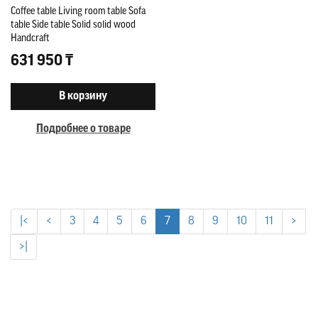
Coffee table Living room table Sofa
table Side table Solid solid wood
Handcraft
631 950 ₸
В корзину
Подробнее о товаре
|<
<
3
4
5
6
7
8
9
10
11
>
>|