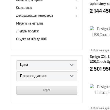
Мебель для офиса
upholstery so
Освещение
2 144 45
Декорации для интерьера
Мебель из металла
Лидеры продаж
Скидка от 10% до 80%
U образные ди
Design XXL L
USB,Couch Uph
Цена
Fabric new
2 501 95
Производители
Сброс
U образные ди