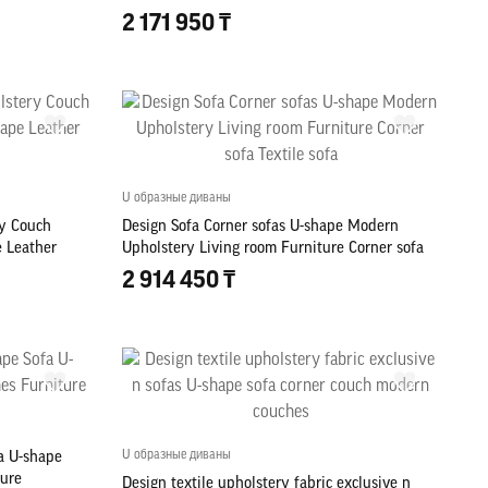
2 171 950 ₸
U образные диваны
ry Couch
Design Sofa Corner sofas U-shape Modern
e Leather
Upholstery Living room Furniture Corner sofa
Textile sofa
2 914 450 ₸
U образные диваны
a U-shape
ture
Design textile upholstery fabric exclusive n