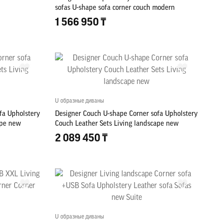
sofas U-shape sofa corner couch modern
couches
1 566 950 ₸
U образные диваны
fa Upholstery
Designer Couch U-shape Corner sofa Upholstery
ape new
Couch Leather Sets Living landscape new
2 089 450 ₸
U образные диваны