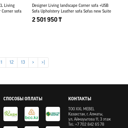
XL Living
Designer Living landscape Corner sofa +USB
 Corner sofa
Sofa Upholstery Leather sofa Sofas new Suite
2 501 950 ₸
11
12
13
>
>|
СПОСОБЫ ОПЛАТЫ
КОНТАКТЫ
ТOO XXL MEBEL
Казахстан, г. Алматы,
ул. Аймауытова 11, 3 этаж
Tel.: +7 702 842 65 78