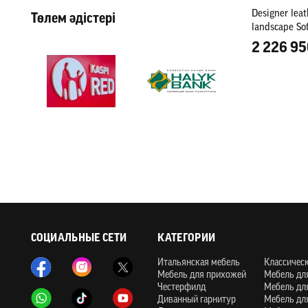
Designer leat
Төлем әдістері
landscape So
sofa
2 226 95
СОЦИАЛЬНЫЕ СЕТИ
КАТЕГОРИИ
Итальянская мебель
Классичес
Мебель для прихожей
Мебель дл
Честерфилд
Мебель дл
Диванный гарнитур
Мебель дл