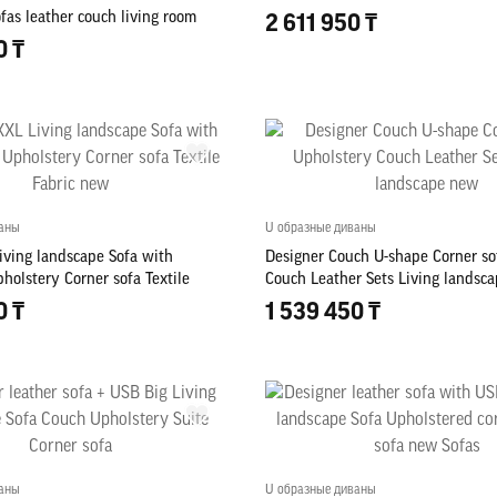
fas leather couch living room
2 611 950 ₸
0 ₸
ваны
U образные диваны
iving landscape Sofa with
Designer Couch U-shape Corner so
olstery Corner sofa Textile
Couch Leather Sets Living landsc
0 ₸
1 539 450 ₸
ваны
U образные диваны