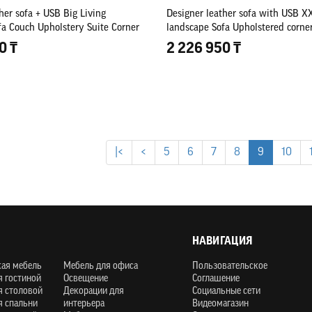
her sofa + USB Big Living
Designer leather sofa with USB X
fa Couch Upholstery Suite Corner
landscape Sofa Upholstered corner
new Sofas
0 ₸
2 226 950 ₸
|<
<
5
6
7
8
9
10
НАВИГАЦИЯ
кая мебель
Мебель для офиса
Пользовательское
я гостиной
Освещение
Соглашение
я столовой
Декорации для
Социальные сети
я спальни
интерьера
Видеомагазин