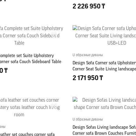
LED
2 226 950 ₸
U образные диваны
Complete set Suite Upholstery
orner sofa Couch Sideboard Table
Design Sofa Corner sofa Upholste
Corner Seat Suite Living landscap
0 ₸
USB+LED
2 171 950 ₸
U образные диваны
ваны
Design Sofas Living landscape Sof
Corner sofa Brown Couches Furni
eather set couches corner sofa