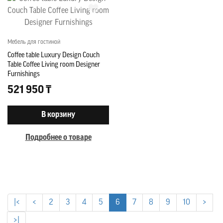
Мебель для гостиной
Coffee table Luxury Design Couch
Table Coffee Living room Designer
Furnishings
521 950 ₸
В корзину
Подробнее о товаре
|<
<
2
3
4
5
6
7
8
9
10
>
>|