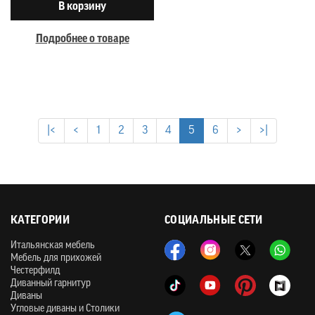
В корзину
Подробнее о товаре
|<
<
1
2
3
4
5
6
>
>|
КАТЕГОРИИ
СОЦИАЛЬНЫЕ СЕТИ
Итальянская мебель
Мебель для прихожей
Честерфилд
Диванный гарнитур
Диваны
Угловые диваны и Столики