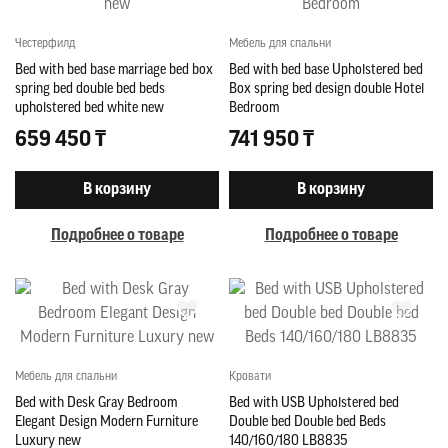
Честерфилд
Мебель для спальни
Bed with bed base marriage bed box
Bed with bed base Upholstered bed
spring bed double bed beds
Box spring bed design double Hotel
upholstered bed white new
Bedroom
659 450 ₸
741 950 ₸
В корзину
В корзину
Подробнее о товаре
Подробнее о товаре
Мебель для спальни
Кровати
Bed with Desk Gray Bedroom
Bed with USB Upholstered bed
Elegant Design Modern Furniture
Double bed Double bed Beds
Luxury new
140/160/180 LB8835