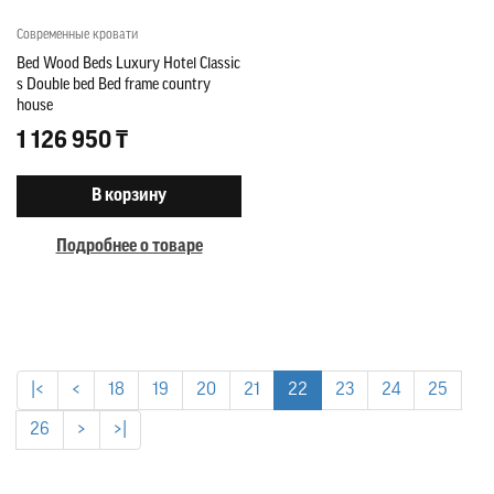
Современные кровати
Bed Wood Beds Luxury Hotel Classic
s Double bed Bed frame country
house
1 126 950 ₸
В корзину
Подробнее о товаре
|<
<
18
19
20
21
22
23
24
25
26
>
>|