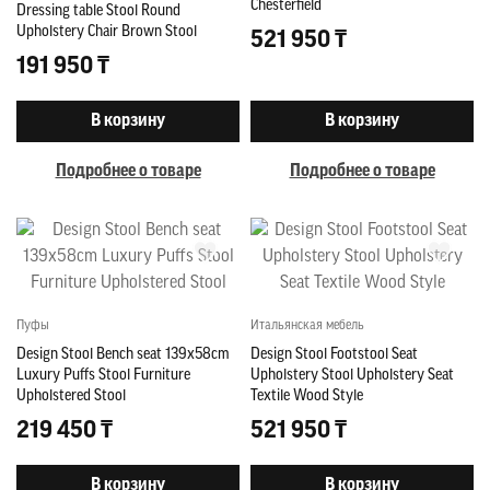
Chesterfield
Dressing table Stool Round
Upholstery Chair Brown Stool
521 950 ₸
191 950 ₸
В корзину
В корзину
Подробнее о товаре
Подробнее о товаре
Пуфы
Итальянская мебель
Design Stool Bench seat 139x58cm
Design Stool Footstool Seat
Luxury Puffs Stool Furniture
Upholstery Stool Upholstery Seat
Upholstered Stool
Textile Wood Style
219 450 ₸
521 950 ₸
В корзину
В корзину