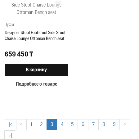
Пуфы
Designer Stool Footstool Side Stool
Chaise Lounge Ottoman Bench seat
659 450 ₸
В корзину
Подробнее о товаре
|<
<
1
2
3
4
5
6
7
8
9
>
>|