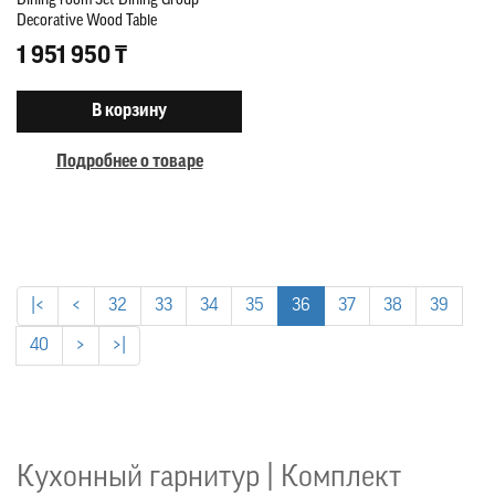
Dining room Set Dining Group
Decorative Wood Table
1 951 950 ₸
В корзину
Подробнее о товаре
|<
<
32
33
34
35
36
37
38
39
40
>
>|
Кухонный гарнитур | Комплект