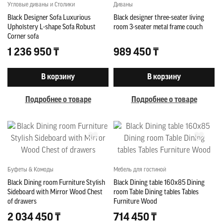
Угловые диваны и Столики
Диваны
Black Designer Sofa Luxurious
Black designer three-seater living
Upholstery L-shape Sofa Robust
room 3-seater metal frame couch
Corner sofa
1 236 950 ₸
989 450 ₸
В корзину
В корзину
Подробнее о товаре
Подробнее о товаре
Буфеты & Комоды
Мебель для гостиной
Black Dining room Furniture Stylish
Black Dining table 160x85 Dining
Sideboard with Mirror Wood Chest
room Table Dining tables Tables
of drawers
Furniture Wood
2 034 450 ₸
714 450 ₸