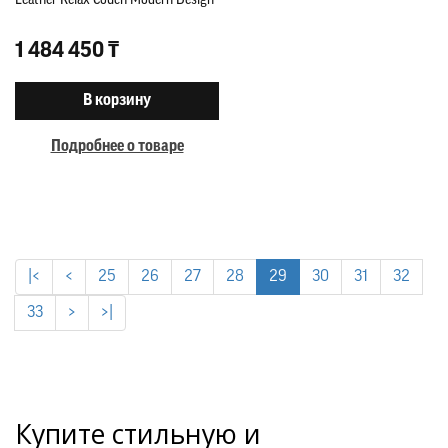
Leather Relax Couch Modern Design
1 484 450 ₸
В корзину
Подробнее о товаре
|<
<
25
26
27
28
29
30
31
32
33
>
>|
Купите стильную и 