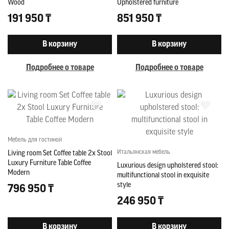
Wood
Upholstered furniture
191 950 ₸
851 950 ₸
В корзину
В корзину
Подробнее о товаре
Подробнее о товаре
Мебель для гостиной
Итальянская мебель
Living room Set Coffee table 2x Stool
Luxury Furniture Table Coffee
Luxurious design upholstered stool:
Modern
multifunctional stool in exquisite
style
796 950 ₸
246 950 ₸
В корзину
В корзину