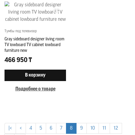
Тумбы под телевизор
Gray sideboard designer living room
TV lowboard TV cabinet lowboard
furniture new
466 950 ₸
В корзину
Подробнее о товаре
|<
<
4
5
6
7
8
9
10
11
12