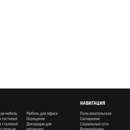
НАВИГАЦИЯ
кая мебель
Мебель для офиса
Пользовательское
я гостиной
Освещение
Соглашение
я столовой
Декорации для
Социальные сети
я спальни
интерьера
Видеомагазин