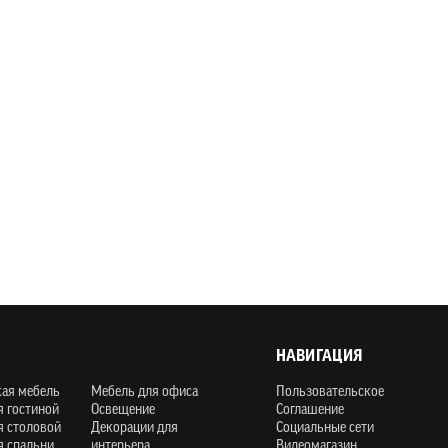
НАВИГАЦИЯ
кая мебель
Мебель для офиса
Пользовательское
я гостиной
Освещение
Соглашение
я столовой
Декорации для
Социальные сети
я спальни
интерьера
Видеомагазин