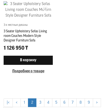
3-х местные диваны
3 Seater Upholstery Sofas Living
room Couches Modern Style
Designer Furniture Sofa
1 126 950 ₸
В корзину
Подробнее о товаре
|<
<
1
2
3
4
5
6
7
8
9
>