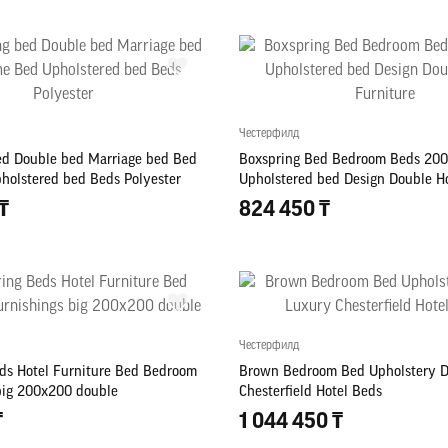
Честерфилд
ed Double bed Marriage bed Bed
Boxspring Bed Bedroom Beds 20
holstered bed Beds Polyester
Upholstered bed Design Double Ho
₸
824 450 ₸
Честерфилд
ds Hotel Furniture Bed Bedroom
Brown Bedroom Bed Upholstery D
big 200x200 double
Chesterfield Hotel Beds
₸
1 044 450 ₸