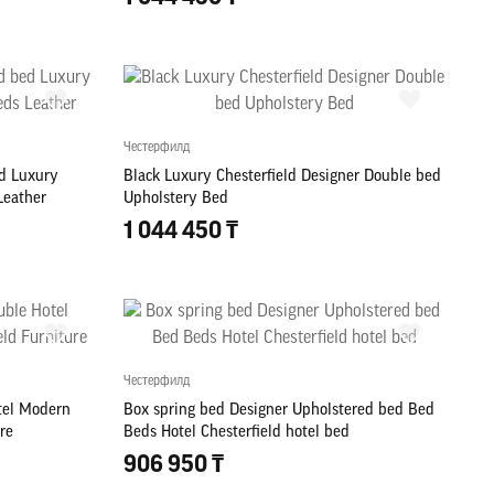
Честерфилд
ed Luxury
Black Luxury Chesterfield Designer Double bed
Leather
Upholstery Bed
1 044 450 ₸
Честерфилд
tel Modern
Box spring bed Designer Upholstered bed Bed
re
Beds Hotel Chesterfield hotel bed
906 950 ₸