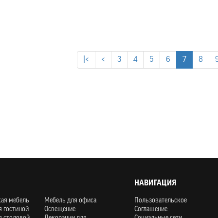
|<
<
3
4
5
6
7
8
НАВИГАЦИЯ
кая мебель
Мебель для офиса
Пользовательское
я гостиной
Освещение
Соглашение