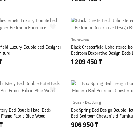
Честерфилд
rfield Luxury Double bed Designer
Black Chesterfield Upholstered b
iture
Bedroom Decorative Design Beds 
₸
1 209 450 ₸
Кровати Box Spring
stery Bed Double Hotel Beds
Box Spring Bed Design Double Ho
 Frame Fabric Blue Wood
Bed Bedroom Chesterfield Furnitu
₸
906 950 ₸