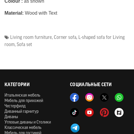
Colour :
as shown
Material:
Wood with Text
Living room furniture
,
Corner sofa
,
L-shaped sofa for Living
room
,
Sofa set
КАТЕГОРИИ
СОЦИАЛЬНЫЕ СЕТИ
Итальянская мебель
Мебель для прихожей
Честерфилд
Диванный гарнитур
Диваны
Угловые диваны и Столики
Классическая мебель
Мебель для гостиной