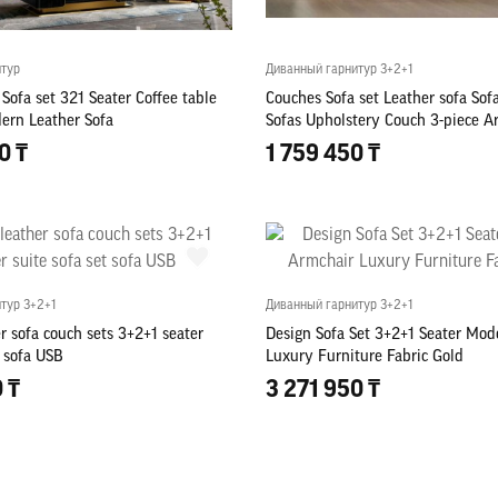
итур
Диванный гарнитур 3+2+1
Sofa set 321 Seater Coffee table
Couches Sofa set Leather sofa Sofa
ern Leather Sofa
Sofas Upholstery Couch 3-piece A
0 ₸
1 759 450 ₸
тур 3+2+1
Диванный гарнитур 3+2+1
r sofa couch sets 3+2+1 seater
Design Sofa Set 3+2+1 Seater Mod
t sofa USB
Luxury Furniture Fabric Gold
 ₸
3 271 950 ₸