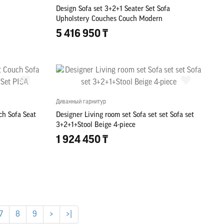
Design Sofa set 3+2+1 Seater Set Sofa
Upholstery Couches Couch Modern
5 416 950 ₸
Диванный гарнитур
ch Sofa Seat
Designer Living room set Sofa set set Sofa set
3+2+1+Stool Beige 4-piece
1 924 450 ₸
7
8
9
>
>|