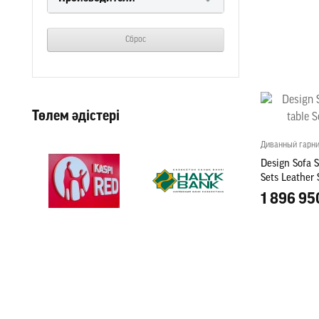
Сброс
Төлем әдістері
Диванный гарни
Design Sofa S
Sets Leather
1 896 95