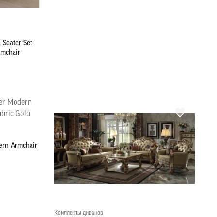
 Seater Set
rmchair
ern Armchair
Комплекты диванов