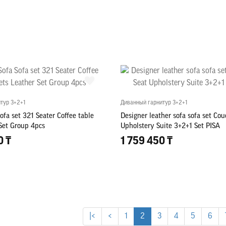
тур 3+2+1
Диванный гарнитур 3+2+1
ofa set 321 Seater Coffee table
Designer leather sofa sofa set Cou
 Set Group 4pcs
Upholstery Suite 3+2+1 Set PISA
0 ₸
1 759 450 ₸
|<
<
1
2
3
4
5
6