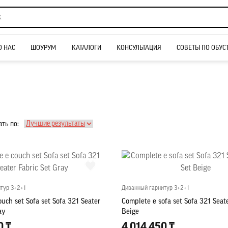
О НАС
ШОУРУМ
КАТАЛОГИ
КОНСУЛЬТАЦИЯ
СОВЕТЫ ПО ОБУС
ть по:
тур 3+2+1
Диванный гарнитур 3+2+1
uch set Sofa set Sofa 321 Seater
Complete e sofa set Sofa 321 Seate
ay
Beige
0 ₸
4 014 450 ₸