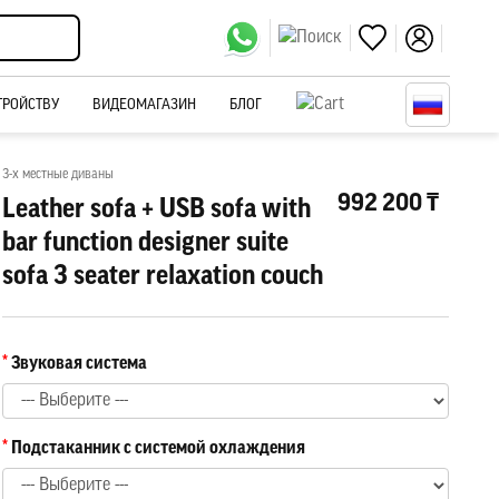
ТРОЙСТВУ
ВИДЕОМАГАЗИН
БЛОГ
3-х местные диваны
992 200 ₸
Leather sofa + USB sofa with
bar function designer suite
sofa 3 seater relaxation couch
Звуковая система
Подстаканник с системой охлаждения