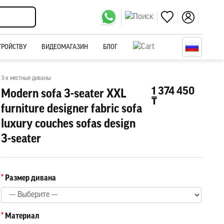
ТРОЙСТВУ
ВИДЕОМАГАЗИН
БЛОГ
3-х местные диваны
1 374 450
Modern sofa 3-seater XXL
₸
furniture designer fabric sofa
luxury couches sofas design
3-seater
Размер дивана
Материал