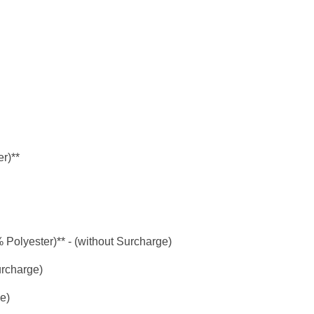
r)**
 Polyester)** - (without Surcharge)
urcharge)
e)