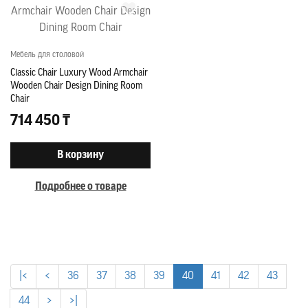
Мебель для столовой
Classic Chair Luxury Wood Armchair
Wooden Chair Design Dining Room
Chair
714 450 ₸
В корзину
Подробнее о товаре
|<
<
36
37
38
39
40
41
42
43
44
>
>|