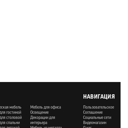
НАВИГАЦИЯ
еская мебель
Мебель для офиса
Пользовательское
для гостиной
Освещение
Соглашение
для столовой
Декорации для
Социальные сети
для спальни
интерьера
Видеомагазин