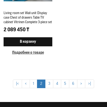
Living room set Wall unit Display
case Chest of drawers Table TV
cabinet Vitrinen Complete 3-piece set
new
2 089 450 ₸
В корзину
Подробнее о товаре
|<
<
1
2
3
4
5
6
>
>|