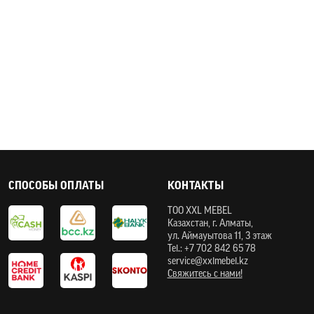
СПОСОБЫ ОПЛАТЫ
КОНТАКТЫ
ТOO XXL MEBEL
Казахстан, г. Алматы,
ул. Аймауытова 11, 3 этаж
Tel.: +7 702 842 65 78
service@xxlmebel.kz
Свяжитесь с нами!