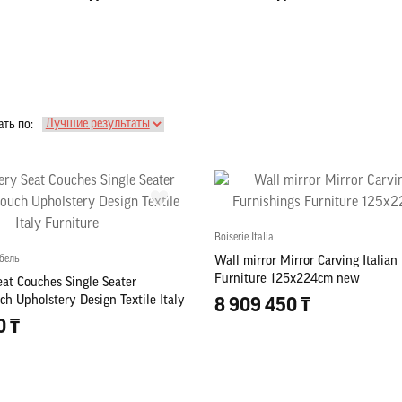
ть по:
Boiserie Italia
бель
Wall mirror Mirror Carving Italian
Furniture 125x224cm new
at Couches Single Seater
h Upholstery Design Textile Italy
8 909 450 ₸
0 ₸