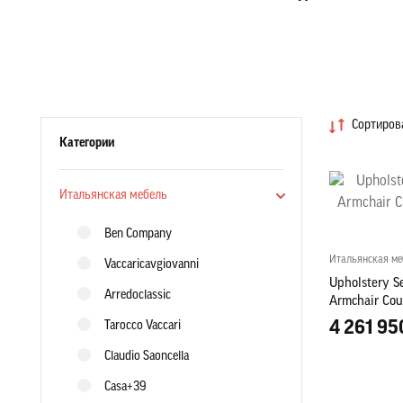
Сортирова
Категории
Итальянская мебель
Ben Company
Итальянская ме
Vaccaricavgiovanni
Upholstery Se
Arredoclassic
Armchair Couc
Furniture
4 261 95
Tarocco Vaccari
Claudio Saoncella
Casa+39