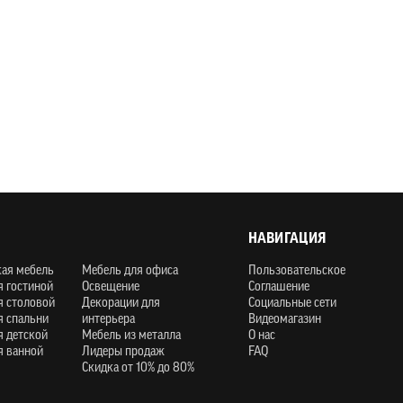
НАВИГАЦИЯ
кая мебель
Мебель для офиса
Пользовательское
я гостиной
Освещение
Соглашение
я столовой
Декорации для
Социальные сети
я спальни
интерьера
Видеомагазин
я детской
Мебель из металла
О нас
я ванной
Лидеры продаж
FAQ
Скидка от 10% до 80%