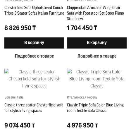
3-х местные диваны
Итальянская мебель
Chesterfield Sofa Upholstered Couch
Chippendale Armchair Wing Chair
Triple 3 Seater Sofas Italian Furniture
Sofa with Footstool Set Stool Piano
Stool new
8 826 950 ₸
1 704 450 ₸
В корзину
В корзину
Подробнее о товаре
Подробнее о товаре
Boiserie Italia
Итальянская мебель
Classic three-seater Chesterfield sofa
Classic Triple Sofa Color Blue Living
for stylish living spaces
room Textile Sofa Classic
9 074 450 ₸
4 976 950 ₸