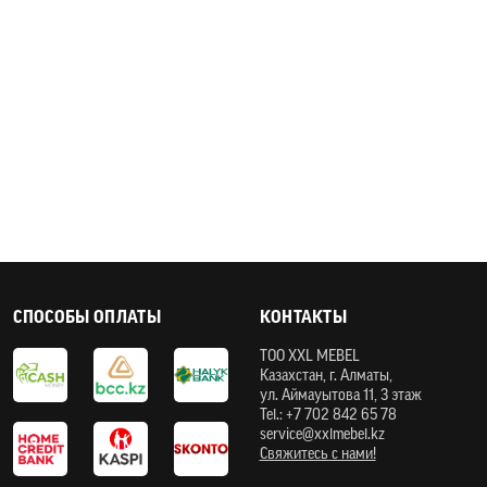
СПОСОБЫ ОПЛАТЫ
КОНТАКТЫ
ТOO XXL MEBEL
Казахстан, г. Алматы,
ул. Аймауытова 11, 3 этаж
Tel.: +7 702 842 65 78
service@xxlmebel.kz
Свяжитесь с нами!