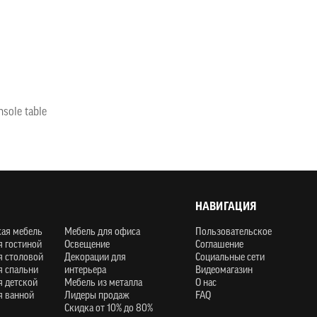
sole table
НАВИГАЦИЯ
кая мебель
Мебель для офиса
Пользовательское
я гостиной
Освещение
Соглашение
я столовой
Декорации для
Социальные сети
я спальни
интерьера
Видеомагазин
я детской
Мебель из металла
О нас
я ванной
Лидеры продаж
FAQ
Скидка от 10% до 80%