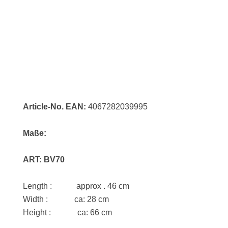
Article-No.
EAN:
4067282039995
Maße:
ART: BV70
Length : approx . 46 cm
Width : ca: 28 cm
Height : ca: 66 cm