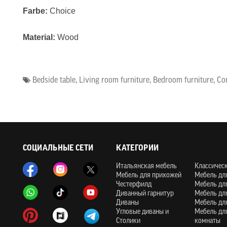
Farbe:
Choice
Material:
Wood
Bedside table
,
Living room furniture
,
Bedroom furniture
,
Con
СОЦИАЛЬНЫЕ СЕТИ
КАТЕГОРИИ
Итальянская мебель
Классичес
Мебель для прихожей
Мебель дл
Честерфилд
Мебель дл
Диванный гарнитур
Мебель дл
Диваны
Мебель дл
Угловые диваны и
Мебель дл
Столики
комнаты