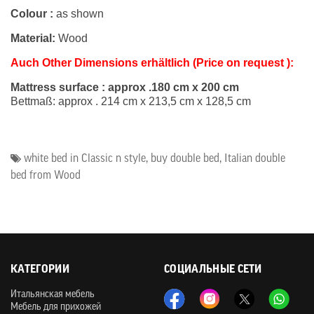
Colour :
as shown
Material:
Wood
Auch Other Dimensions erhältlich (Price on request ):
Mattress surface : approx .180 cm x 200 cm
Bettmaß: approx . 214 cm x 213,5 cm x 128,5 cm
white bed in Classic n style
,
buy double bed
,
Italian double
bed from Wood
КАТЕГОРИИ
СОЦИАЛЬНЫЕ СЕТИ
Итальянская мебель
Мебель для прихожей