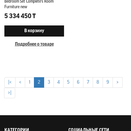
Bedroom Set Complete's Room
Furniture new
5 334 450 ₸
В корзину
Подробнее о товаре
|<
<
1
2
3
4
5
6
7
8
9
>
>|
КАТЕГОРИИ
СОЦИАЛЬНЫЕ СЕТИ