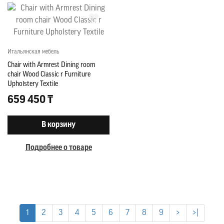
Итальянская мебель
Chair with Armrest Dining room
chair Wood Classic r Furniture
Upholstery Textile
659 450 ₸
В корзину
Подробнее о товаре
1
2
3
4
5
6
7
8
9
>
>|