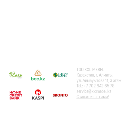
СПОСОБЫ ОПЛАТЫ
КОНТАКТЫ
ТOO XXL MEBEL
Казахстан, г. Алматы,
ул. Аймауытова 11, 3 этаж
Tel.: +7 702 842 65 78
service@xxlmebel.kz
Свяжитесь с нами!