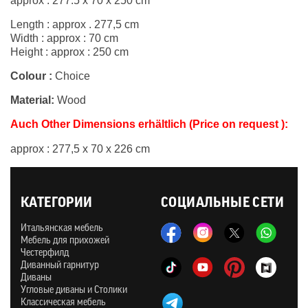
approx : 277.5 x 70 x 250 cm
Length : approx . 277,5 cm
Width : approx : 70 cm
Height : approx : 250 cm
Colour :
Choice
Material:
Wood
Auch Other Dimensions erhältlich (Price on request ):
approx :
277,5 x 70 x 226 cm
КАТЕГОРИИ
СОЦИАЛЬНЫЕ СЕТИ
Итальянская мебель
Мебель для прихожей
Честерфилд
Диванный гарнитур
Диваны
Угловые диваны и Столики
Классическая мебель