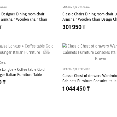
ловой
Мебель для столовой
s Designer Dining room chair
Classic Chairs Dining room chair
armchair Wooden chair Chair
Armchair Wooden Chair Design Ch
₸
301 950 ₸
бель
Мебель для гостиной
e Longue + Coffee table Gold
er Italian Furniture Table
Classic Chest of drawers Wardro
Cabinets Furniture Consoles Itali
0 ₸
Brown
1 044 450 ₸