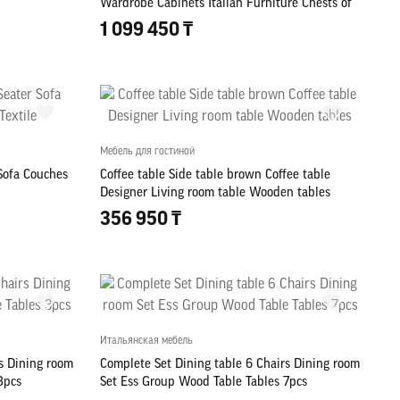
Wardrobe Cabinets Italian Furniture Chests of
drawers
1 099 450 ₸
Мебель для гостиной
 Sofa Couches
Coffee table Side table brown Coffee table
Designer Living room table Wooden tables
356 950 ₸
Итальянская мебель
s Dining room
Complete Set Dining table 6 Chairs Dining room
3pcs
Set Ess Group Wood Table Tables 7pcs