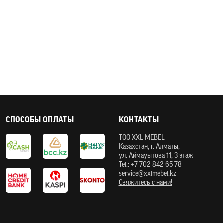
СПОСОБЫ ОПЛАТЫ
КОНТАКТЫ
ТOO XXL MEBEL
Казахстан, г. Алматы,
ул. Аймауытова 11, 3 этаж
Tel.: +7 702 842 65 78
service@xxlmebel.kz
Свяжитесь с нами!