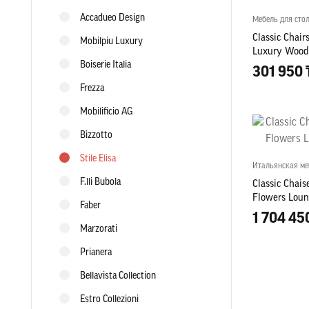
Accadueo Design
Мебель для сто
Classic Chair
Mobilpiu Luxury
Luxury Wood 
Boiserie Italia
301 950 
Frezza
Mobilificio AG
Bizzotto
Stile Elisa
Итальянская ме
F.lli Bubola
Classic Chais
Flowers Loung
Faber
1 704 45
Marzorati
Prianera
Bellavista Collection
Estro Collezioni