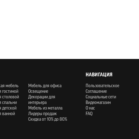
НАВИГАЦИЯ
кая мебель
Мебель для офиса
Пользовательское
я гостиной
Освещение
Соглашение
я столовой
Декорации для
Социальные сети
я спальни
интерьера
Видеомагазин
я детской
Мебель из металла
О нас
я ванной
Лидеры продаж
FAQ
Скидка от 10% до 80%