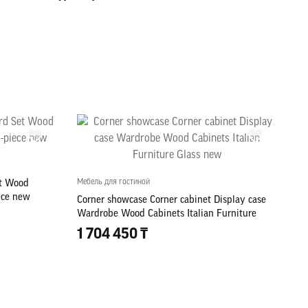
Мебель для гостиной
et Wood
iece new
Corner showcase Corner cabinet Display case
Wardrobe Wood Cabinets Italian Furniture
Glass new
1 704 450 ₸