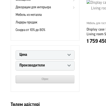
Декорации для интерьера
Мебель из металла
Лидеры продаж
Мебель для гос
Display case 
Скидка от 10% до 80%
Living room 
Cabinets
1 759 45
Цена
Производители
Сброс
Төлем әдістері