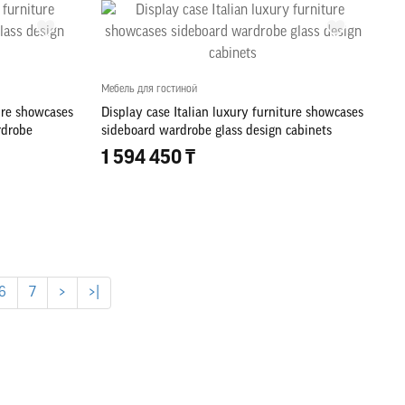
Мебель для гостиной
ture showcases
Display case Italian luxury furniture showcases
rdrobe
sideboard wardrobe glass design cabinets
1 594 450 ₸
6
7
>
>|