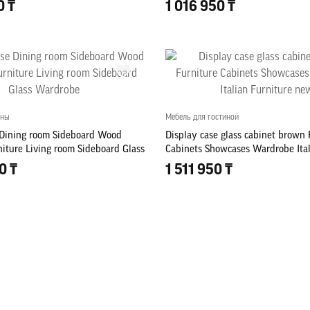
0 ₸
1 016 950 ₸
ины
Мебель для гостиной
 Dining room Sideboard Wood
Display case glass cabinet brown 
iture Living room Sideboard Glass
Cabinets Showcases Wardrobe Ital
new
0 ₸
1 511 950 ₸