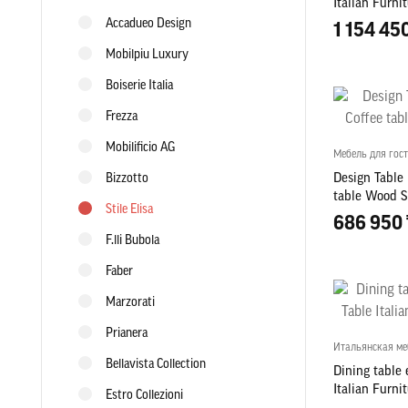
Italian Furnit
Accadueo Design
1 154 45
Mobilpiu Luxury
Boiserie Italia
Frezza
Mobilificio AG
Мебель для гос
Bizzotto
Design Table 
table Wood Si
Stile Elisa
686 950 
F.lli Bubola
Faber
Marzorati
Prianera
Итальянская ме
Bellavista Collection
Dining table 
Italian Furni
Estro Collezioni