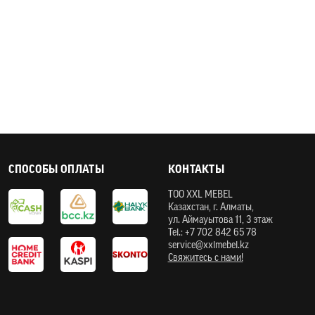
СПОСОБЫ ОПЛАТЫ
КОНТАКТЫ
ТOO XXL MEBEL
Казахстан, г. Алматы,
ул. Аймауытова 11, 3 этаж
Tel.: +7 702 842 65 78
service@xxlmebel.kz
Свяжитесь с нами!