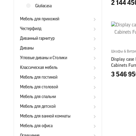
2 144 45
Giuliacasa
Мебель для прихожей
Честерфилд
Диванный гарнитур
Диваны
Шкафы & Витр
Угловые диваны и Столики
Display case
Cabinets Furn
Классическая мебель
Wardrobe
3 546 95
Мебель для гостиной
Мебель для столовой
Мебель для спальни
Мебель для детской
Мебель для ванной комнаты
Мебель для офиса
Освещение