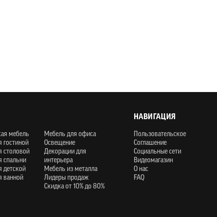
НАВИГАЦИЯ
кая мебель
Мебель для офиса
Пользовательское
я гостиной
Освещение
Соглашение
я столовой
Декорации для
Социальные сети
я спальни
интерьера
Видеомагазин
я детской
Мебель из металла
О нас
я ванной
Лидеры продаж
FAQ
Скидка от 10% до 80%