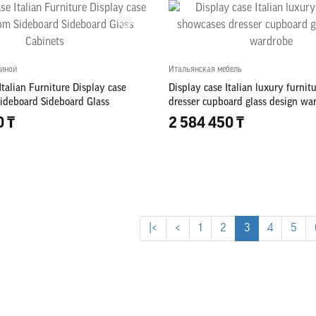
тиной
Итальянская мебель
Italian Furniture Display case
Display case Italian luxury furni
Sideboard Sideboard Glass
dresser cupboard glass design wa
0 ₸
2 584 450 ₸
|<
<
1
2
3
4
5