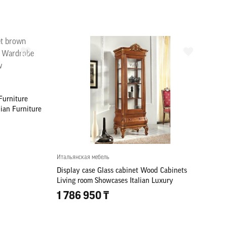
Furniture
ian Furniture
Итальянская мебель
Display case Glass cabinet Wood Cabinets
Living room Showcases Italian Luxury
Furniture
1 786 950 ₸