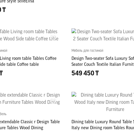
ure Style StileElisa
0 ₸
тиной
Мебель для гостиной
Living room table Tables Coffee
Design Two-seater Sofa Luxury Sof
de table Coffee table
Seater Couch Textile Italian Furni
₸
549 450 ₸
бель
extendable Classic r Design Table
Dining table Luxury Round Table
ture Tables Wood Dining
Italy new Dining room Tables Rou