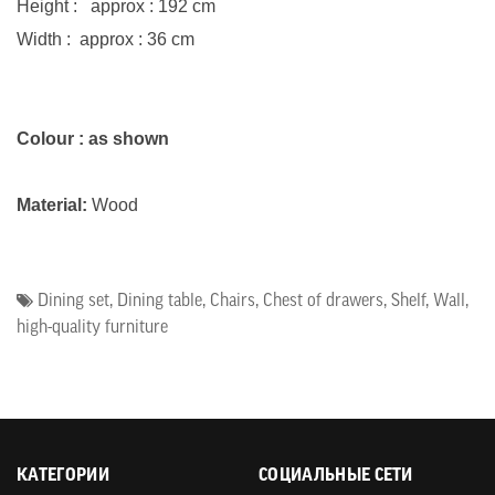
Height : approx : 192 cm
Width : approx : 36 cm
Colour : as shown
Material:
Wood
Dining set
,
Dining table
,
Chairs
,
Chest of drawers
,
Shelf
,
Wall
,
high-quality furniture
КАТЕГОРИИ
СОЦИАЛЬНЫЕ СЕТИ