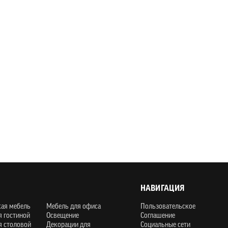
НАВИГАЦИЯ
кая мебель
Мебель для офиса
Пользовательское
я гостиной
Освещение
Соглашение
я столовой
Декорации для
Социальные сети