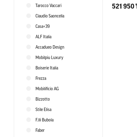
521 950 
Tarocco Vaccari
Claudio Saoncella
Casa+39
ALF Italia
Accadueo Design
Mobilpiu Luxury
Boiserie Italia
Frezza
Mobilificio AG
Bizzotto
Stile Elisa
F.lli Bubola
Faber