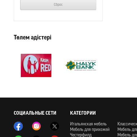
Сброс
Төлем әдістері
СОЦИАЛЬНЫЕ СЕТИ
КАТЕГОРИИ
Итальянская мебель
Классичес
Мебель для прихожей
Мебель дл
Честерфилд
Мебель дл