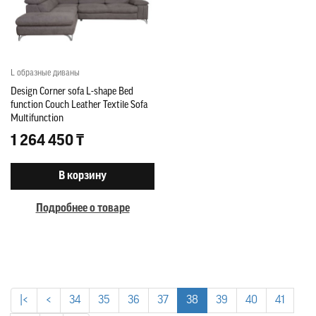
L образные диваны
Design Corner sofa L-shape Bed
function Couch Leather Textile Sofa
Multifunction
1 264 450 ₸
В корзину
Подробнее о товаре
|<
<
34
35
36
37
38
39
40
41